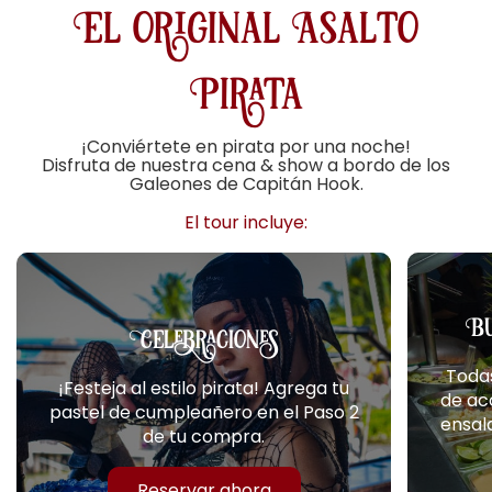
El original Asalto
Pirata
¡Conviértete en pirata por una noche!
Disfruta de nuestra cena & show a bordo de los
Galeones de Capitán Hook.
El tour incluye:
Bu
Celebraciones
Todas
¡Festeja al estilo pirata! Agrega tu
de ac
pastel de cumpleañero en el Paso 2
ensala
de tu compra.
Reservar ahora